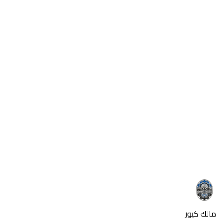
📞 الهاتف:
0564662470
📱 واتساب:
0564662470
🚀 اتصل الآن واحجز موعد المعاينة واستفد من عرض الخصم
قبل انتهاء الفترة المحدودة.
استفسر عن المزيد
هل لديك أسئلة حول هذا الموضوع؟ اتصل بنا الآن
تواصل معنا
اتصل بنا
مالك كيور