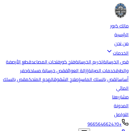
مالك كيور
الرئيسية
من نحن
الخدمات
قص الخرسانة
تخريم الخرسانة
فتح كور
فتحات المصاعد
قطع الأرصفة
والطرق
خدمات الصيانة
إزالة العوائق
قص خرسانة مسلحة
حفر
أساسات
قص بالسلك الماسي
إصلاح الشقوق
الهدم المتحكم
قص بالسلك
المائي
مشاريعنا
المدونة
التواصل
+966564662470