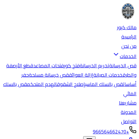
مالك كيور
الرئيسية
من نحن
الخدمات
قص الخرسانة
تخريم الخرسانة
فتح كور
فتحات المصاعد
قطع الأرصفة
والطرق
خدمات الصيانة
إزالة العوائق
قص خرسانة مسلحة
حفر
أساسات
قص بالسلك الماسي
إصلاح الشقوق
الهدم المتحكم
قص بالسلك
المائي
مشاريعنا
المدونة
التواصل
+966564662470