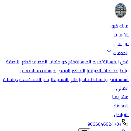
مالك كيور
الرئيسية
من نحن
الخدمات
قص الخرسانة
تخريم الخرسانة
فتح كور
فتحات المصاعد
قطع الأرصفة
والطرق
خدمات الصيانة
إزالة العوائق
قص خرسانة مسلحة
حفر
أساسات
قص بالسلك الماسي
إصلاح الشقوق
الهدم المتحكم
قص بالسلك
المائي
مشاريعنا
المدونة
التواصل
+966564662470