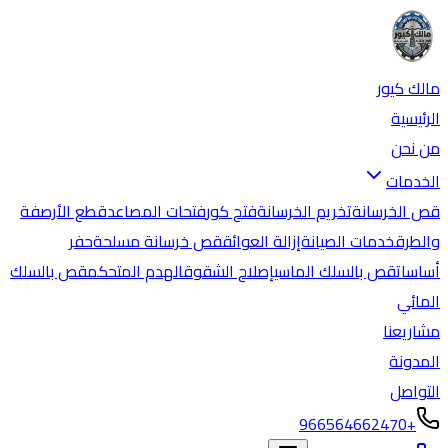
مالك كيور
الرئيسية
من نحن
الخدمات
قص الخرسانة
تخريم الخرسانة
فتح كور
فتحات المصاعد
قطع الأرصفة
والطرق
خدمات الصيانة
إزالة العوائق
قص خرسانة مسلحة
حفر
أساسات
قص بالسلك الماسي
إصلاح الشقوق
الهدم المتحكم
قص بالسلك
المائي
مشاريعنا
المدونة
التواصل
+966564662470