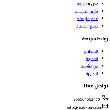
قص الخرسانة
تخريم الخرسانة
قطع الأرصفة
جميع الخدمات
روابط سريعة
المشاريع
المدونة
عن الشركة
اتصل بنا
تواصل معنا
+966564662470
info@malekcure.com