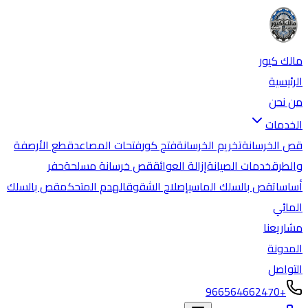
مالك كيور
الرئيسية
من نحن
الخدمات
قص الخرسانة
تخريم الخرسانة
فتح كور
فتحات المصاعد
قطع الأرصفة
والطرق
خدمات الصيانة
إزالة العوائق
قص خرسانة مسلحة
حفر
أساسات
قص بالسلك الماسي
إصلاح الشقوق
الهدم المتحكم
قص بالسلك
المائي
مشاريعنا
المدونة
التواصل
+966564662470