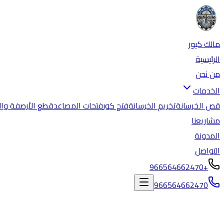
مالك كيور
الرئيسية
من نحن
الخدمات
قص الخرسانة
تخريم الخرسانة
فتح كور
فتحات المصاعد
قطع الأرصفة وال
مشاريعنا
المدونة
التواصل
+966564662470
966564662470
المدونة
/
قص وتخريم الخرسانة بحي بطحاء قريش مكة بأحدث معدات ال