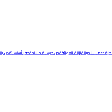
طرق
خدمات الصيانة
إزالة العوائق
قص خرسانة مسلحة
حفر أساسات
قص بال
كور الماسي | مالك كيور