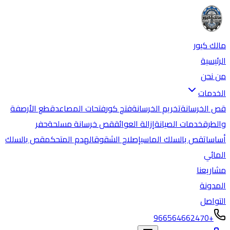
مالك كيور
الرئيسية
من نحن
الخدمات
قص الخرسانة
تخريم الخرسانة
فتح كور
فتحات المصاعد
قطع الأرصفة
والطرق
خدمات الصيانة
إزالة العوائق
قص خرسانة مسلحة
حفر
أساسات
قص بالسلك الماسي
إصلاح الشقوق
الهدم المتحكم
قص بالسلك
المائي
مشاريعنا
المدونة
التواصل
+966564662470