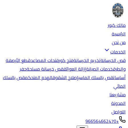
مالك كيور
الرئيسية
من نحن
الخدمات
قص الخرسانة
تخريم الخرسانة
فتح كور
فتحات المصاعد
قطع الأرصفة
والطرق
خدمات الصيانة
إزالة العوائق
قص خرسانة مسلحة
حفر
أساسات
قص بالسلك الماسي
إصلاح الشقوق
الهدم المتحكم
قص بالسلك
المائي
مشاريعنا
المدونة
التواصل
+966564662470