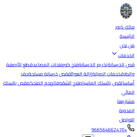
مالك كيور
الرئيسية
من نحن
الخدمات
قص الخرسانة
تخريم الخرسانة
فتح كور
فتحات المصاعد
قطع الأرصفة
والطرق
خدمات الصيانة
إزالة العوائق
قص خرسانة مسلحة
حفر
أساسات
قص بالسلك الماسي
إصلاح الشقوق
الهدم المتحكم
قص بالسلك
المائي
مشاريعنا
المدونة
التواصل
+966564662470