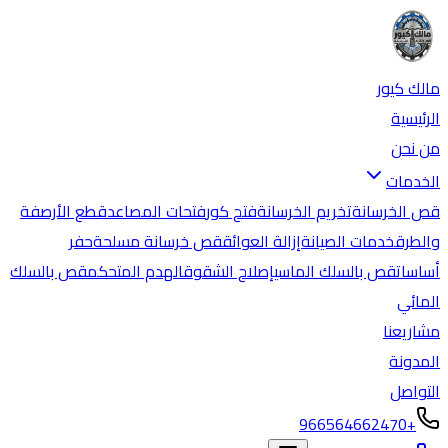
مالك كيور
الرئيسية
من نحن
الخدمات
قص الخرسانة
تخريم الخرسانة
فتح كور
فتحات المصاعد
قطع الأرصفة
والطرق
خدمات الصيانة
إزالة العوائق
قص خرسانة مسلحة
حفر
أساسات
قص بالسلك الماسي
إصلاح الشقوق
الهدم المتحكم
قص بالسلك
المائي
مشاريعنا
المدونة
التواصل
+966564662470