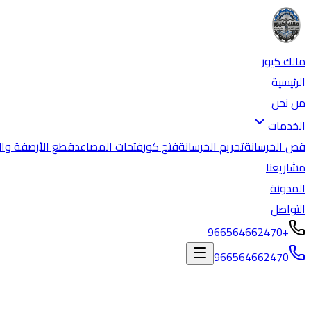
مالك كيور
الرئيسية
من نحن
الخدمات
قص الخرسانة
تخريم الخرسانة
فتح كور
فتحات المصاعد
قطع الأرصفة وال
مشاريعنا
المدونة
التواصل
+966564662470
966564662470
المدونة
/
قص وتخريم خرسانة المدينة المنورة | خصم 40% على فتح الكور وقص الخرسانة المسلحة 0564662470