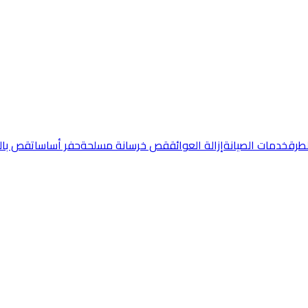
طرق
خدمات الصيانة
إزالة العوائق
قص خرسانة مسلحة
حفر أساسات
قص بال