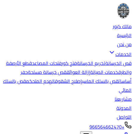
مالك كيور
الرئيسية
من نحن
الخدمات
قص الخرسانة
تخريم الخرسانة
فتح كور
فتحات المصاعد
قطع الأرصفة
والطرق
خدمات الصيانة
إزالة العوائق
قص خرسانة مسلحة
حفر
أساسات
قص بالسلك الماسي
إصلاح الشقوق
الهدم المتحكم
قص بالسلك
المائي
مشاريعنا
المدونة
التواصل
+966564662470