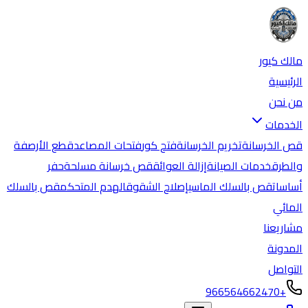
مالك كيور
الرئيسية
من نحن
الخدمات
قص الخرسانة
تخريم الخرسانة
فتح كور
فتحات المصاعد
قطع الأرصفة
والطرق
خدمات الصيانة
إزالة العوائق
قص خرسانة مسلحة
حفر
أساسات
قص بالسلك الماسي
إصلاح الشقوق
الهدم المتحكم
قص بالسلك
المائي
مشاريعنا
المدونة
التواصل
+966564662470