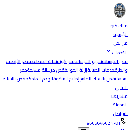
مالك كيور
الرئيسية
من نحن
الخدمات
قص الخرسانة
تخريم الخرسانة
فتح كور
فتحات المصاعد
قطع الأرصفة
والطرق
خدمات الصيانة
إزالة العوائق
قص خرسانة مسلحة
حفر
أساسات
قص بالسلك الماسي
إصلاح الشقوق
الهدم المتحكم
قص بالسلك
المائي
مشاريعنا
المدونة
التواصل
+966564662470