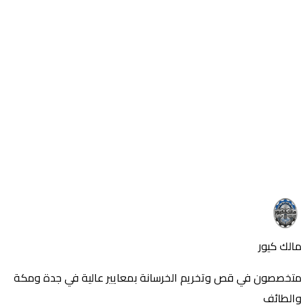
مالك كيور – خبراء قص وتخريم الخرسانة بجدة حي النسيم بخدمة
احترافية وسرعة تنفيذ مضمونة.
استفسر عن المزيد
هل لديك أسئلة حول هذا الموضوع؟ اتصل بنا الآن
تواصل معنا
اتصل بنا
مالك كيور
متخصصون في قص وتخريم الخرسانة بمعايير عالية في جدة ومكة
والطائف