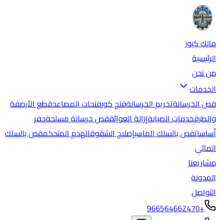
مالك كيور
الرئيسية
من نحن
الخدمات
قص الخرسانة
تخريم الخرسانة
فتح كور
فتحات المصاعد
قطع الأرصفة
والطرق
خدمات الصيانة
إزالة العوائق
قص خرسانة مسلحة
حفر
أساسات
قص بالسلك الماسي
إصلاح الشقوق
الهدم المتحكم
قص بالسلك
المائي
مشاريعنا
المدونة
التواصل
+966564662470