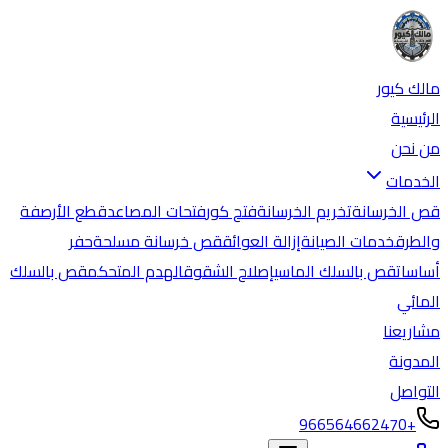
مالك كيور
الرئيسية
من نحن
الخدمات
قص الخرسانة
تخريم الخرسانة
فتح كور
فتحات المصاعد
قطع الأرصفة
والطرق
خدمات الصيانة
إزالة العوائق
قص خرسانة مسلحة
حفر
أساسات
قص بالسلك الماسي
إصلاح الشقوق
الهدم المتحكم
قص بالسلك
المائي
مشاريعنا
المدونة
التواصل
+966564662470