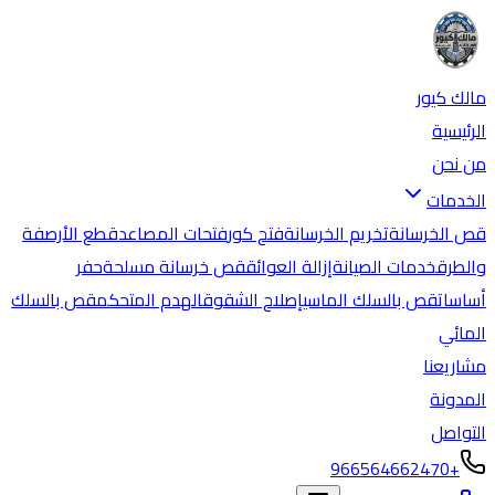
مالك كيور
الرئيسية
من نحن
الخدمات
قص الخرسانة
تخريم الخرسانة
فتح كور
فتحات المصاعد
قطع الأرصفة
والطرق
خدمات الصيانة
إزالة العوائق
قص خرسانة مسلحة
حفر
أساسات
قص بالسلك الماسي
إصلاح الشقوق
الهدم المتحكم
قص بالسلك
المائي
مشاريعنا
المدونة
التواصل
+966564662470