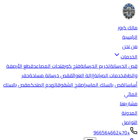
مالك كيور
الرئيسية
من نحن
الخدمات
قص الخرسانة
تخريم الخرسانة
فتح كور
فتحات المصاعد
قطع الأرصفة
والطرق
خدمات الصيانة
إزالة العوائق
قص خرسانة مسلحة
حفر
أساسات
قص بالسلك الماسي
إصلاح الشقوق
الهدم المتحكم
قص بالسلك
المائي
مشاريعنا
المدونة
التواصل
+966564662470