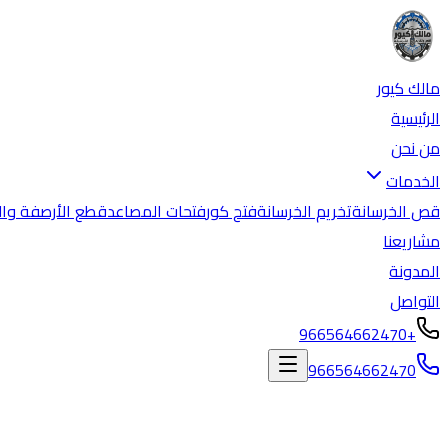
مالك كيور
الرئيسية
من نحن
الخدمات
قص الخرسانة
تخريم الخرسانة
فتح كور
فتحات المصاعد
قطع الأرصفة وال
مشاريعنا
المدونة
التواصل
+966564662470
966564662470
المدونة
/
تخريم خرسانة بجدة بالكور الماسي بأحدث المعدات | خصم مميز 0564662470 | مالك 