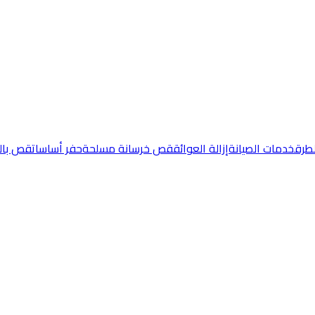
طرق
خدمات الصيانة
إزالة العوائق
قص خرسانة مسلحة
حفر أساسات
قص بال
كيور