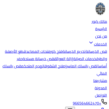
مالك كيور
الرئيسية
من نحن
الخدمات
قص الخرسانة
تخريم الخرسانة
فتح كور
فتحات المصاعد
قطع الأرصفة
والطرق
خدمات الصيانة
إزالة العوائق
قص خرسانة مسلحة
حفر
أساسات
قص بالسلك الماسي
إصلاح الشقوق
الهدم المتحكم
قص بالسلك
المائي
مشاريعنا
المدونة
التواصل
+966564662470