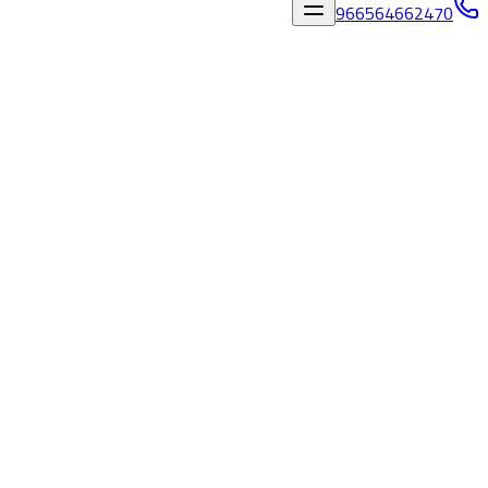
966564662470
المدونة
/
فتح كور مكيفات حي العزيزية مكة بدون تكسير | مالك
كيور 0564662470
فتح كور مكيفات حي العزيزية مكة بدون تكسير |
مالك كيور 0564662470
١٠‏/٦‏/٢٠٢٦
فريق مالك كيور
فتح كور مكيفات حي العزيزية مكة بدون تكسير