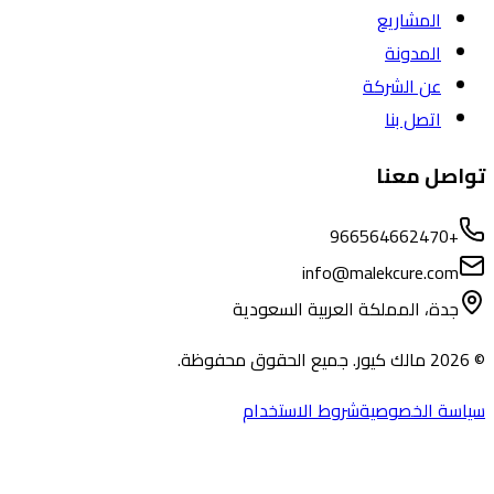
المشاريع
المدونة
عن الشركة
اتصل بنا
تواصل معنا
+966564662470
info@malekcure.com
جدة، المملكة العربية السعودية
©
2026
مالك كيور. جميع الحقوق محفوظة.
سياسة الخصوصية
شروط الاستخدام